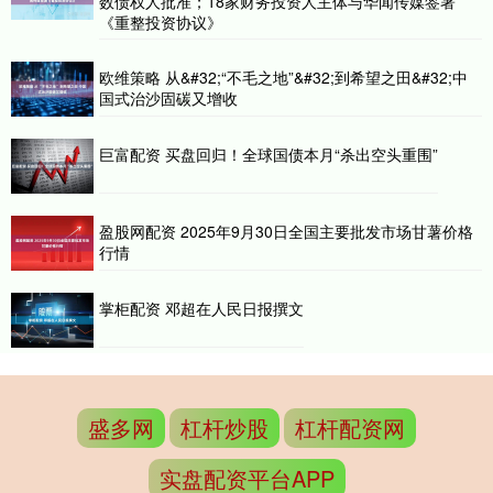
数债权人批准；18家财务投资人主体与华闻传媒签署
《重整投资协议》
欧维策略 从&#32;“不毛之地”&#32;到希望之田&#32;中
国式治沙固碳又增收
巨富配资 买盘回归！全球国债本月“杀出空头重围”
盈股网配资 2025年9月30日全国主要批发市场甘薯价格
行情
掌柜配资 邓超在人民日报撰文
盛多网
杠杆炒股
杠杆配资网
实盘配资平台APP