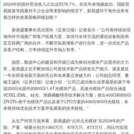
2024年的国外营业收入占比达到78.7%，在近年来地缘政治、国际贸
易政策等因素对不少企业带来影响的情况下，新易盛对于海外业务有
着怎样的发展策略和规划呢？
新易盛董事长高光荣向《证券日报》记者表示：“公司将持续加强
海内外市场推广和客户拓展力度，加强与全球主流的通信设备制造商
及互联网厂商的合作，不断开拓新增客户进行合作，进一步优化产品
及客户结构，力争持续提升市场占有率。”
据悉，数据中心的建设和升级已成为推动光模块产品需求的主力
军，新易盛正在不断加强公司新技术新产品研发生产能力。谈及最近
一年在研发创新方面的亮点和未来重点突破方向，公司副总经理、董
秘王诚向《证券日报》记者介绍：“公司已成功推出业界最新的基于单
波200G光器件的800G/1.6T光模块产品，高速光模块产品组合涵盖
VCSEL/EML、硅光、薄膜磷酸锂等技术解决方案；推出400G和800G
ZR/ZR+相干光模块产品以及基于LPO方案的400G/800G光模块，未
来将持续优化技术方案并拓展新的技术路线。”
从生产经营方面来看，新易盛的“点对点光模块”在2024年的产
能、产量、销量分别为1060万只、979万只、873万只，同比均实现
增长，产品结构的变化及生产效率的提高也促进了毛利率提升。王诚