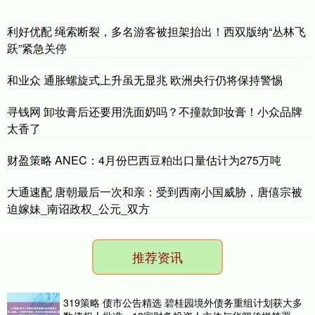
利好优配 绳索断裂，多名游客被担架抬出！西双版纳“丛林飞
跃”紧急关停
和业众 通胀螺旋式上升虽无显兆 欧洲央行仍将保持警惕
寻钱网 卸妆膏后还要用洗面奶吗？不撞款卸妆膏！小众品牌
太香了
财盈策略 ANEC：4月份巴西豆粕出口量估计为275万吨
大通速配 唐朝最后一次和亲：受到西南小国威胁，唐僖宗被
迫嫁妹_南诏政权_公元_双方
推荐资讯
319策略 债市公告精选 碧桂园境外债务重组计划获大多