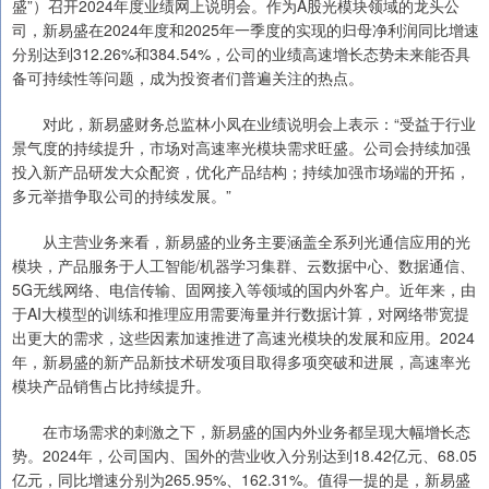
盛”）召开2024年度业绩网上说明会。作为A股光模块领域的龙头公
司，新易盛在2024年度和2025年一季度的实现的归母净利润同比增速
分别达到312.26%和384.54%，公司的业绩高速增长态势未来能否具
备可持续性等问题，成为投资者们普遍关注的热点。
对此，新易盛财务总监林小凤在业绩说明会上表示：“受益于行业
景气度的持续提升，市场对高速率光模块需求旺盛。公司会持续加强
投入新产品研发大众配资，优化产品结构；持续加强市场端的开拓，
多元举措争取公司的持续发展。”
从主营业务来看，新易盛的业务主要涵盖全系列光通信应用的光
模块，产品服务于人工智能/机器学习集群、云数据中心、数据通信、
5G无线网络、电信传输、固网接入等领域的国内外客户。近年来，由
于AI大模型的训练和推理应用需要海量并行数据计算，对网络带宽提
出更大的需求，这些因素加速推进了高速光模块的发展和应用。2024
年，新易盛的新产品新技术研发项目取得多项突破和进展，高速率光
模块产品销售占比持续提升。
在市场需求的刺激之下，新易盛的国内外业务都呈现大幅增长态
势。2024年，公司国内、国外的营业收入分别达到18.42亿元、68.05
亿元，同比增速分别为265.95%、162.31%。值得一提的是，新易盛