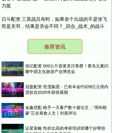
力挺
日斗配资 三英战吕布时，如果首个出战的不是张飞
而是关羽，结果是否会不同？_回合_战术_的战斗
推荐资讯
佰亿配资 500公斤原浆首日售罄！青岛元素闪
耀中国文化旅游产业博览会
冠盈配资 世茂集团：已有本金约228亿元境内
贷款在2025年获得展期
金鑫优配 枪手一天量产数十篇论文，“用AI相
蒙”正在蚕食人文丨封面评论
证星策略 性价比高的考研培训班哪个好帮你