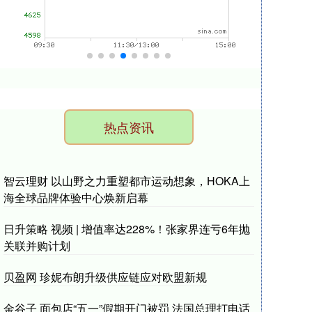
热点资讯
智云理财 以山野之力重塑都市运动想象，HOKA上
海全球品牌体验中心焕新启幕
日升策略 视频 | 增值率达228%！张家界连亏6年抛
关联并购计划
贝盈网 珍妮布朗升级供应链应对欧盟新规
金谷子 面包店“五一”假期开门被罚 法国总理打电话