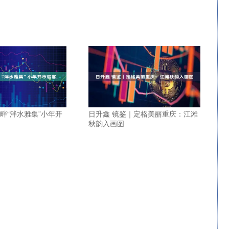
畔“泮水雅集”小年开
日升鑫 镜鉴｜定格美丽重庆：江滩
秋韵入画图