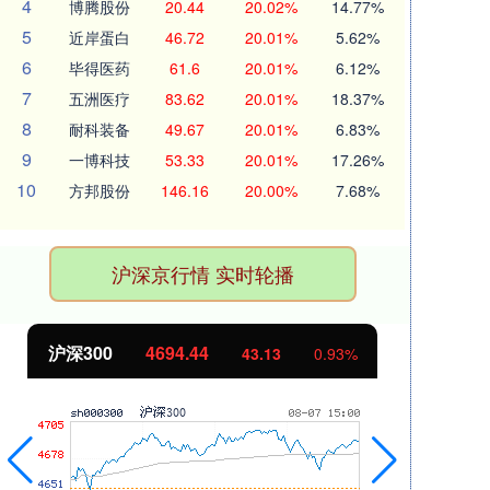
4
博腾股份
20.44
20.02%
14.77%
5
近岸蛋白
46.72
20.01%
5.62%
6
毕得医药
61.6
20.01%
6.12%
7
五洲医疗
83.62
20.01%
18.37%
8
耐科装备
49.67
20.01%
6.83%
9
一博科技
53.33
20.01%
17.26%
10
方邦股份
146.16
20.00%
7.68%
沪深京行情 实时轮播
北证50
1134.24
创
11.37
1.01%