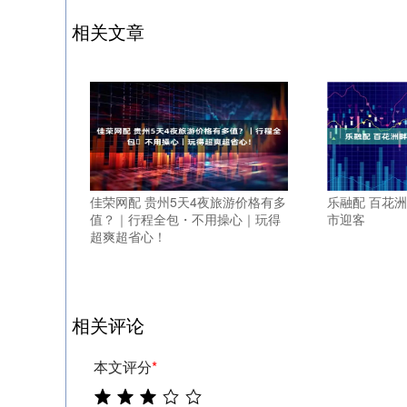
相关文章
佳荣网配 贵州5天4夜旅游价格有多
乐融配 百花洲
值？｜行程全包・不用操心｜玩得
市迎客
超爽超省心！
相关评论
本文评分
*