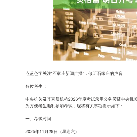
点蓝色字关注“石家庄新闻广播”，倾听石家庄的声音
各位考生 ：
深证成指
14311.01
.68
1.02%
中央机关及其直属机构2026年度考试录用公务员暨中央机关
200.89
1
为方便考生顺利参加考试，现将有关事项提示如下：
一、考试时间
2025年11月29日（星期六）