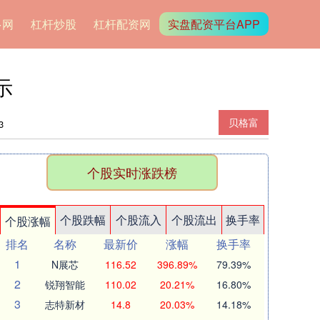
多网
杠杆炒股
杠杆配资网
实盘配资平台APP
示
贝格富
3
个股实时涨跌榜
个股跌幅
个股流入
个股流出
换手率
个股涨幅
排名
名称
最新价
涨幅
换手率
1
N展芯
116.52
396.89%
79.39%
2
锐翔智能
110.02
20.21%
16.80%
3
志特新材
14.8
20.03%
14.18%