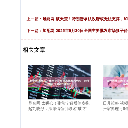
上一篇：
堆财网 破天荒！特朗普承认政府或无法支撑，
下一篇：
加配网 2025年9月30日全国主要批发市场瓠子
相关文章
鼎合网 太暖心！张常宁背后俏皮抱
日升策略 视频 
起刘晓彤，深厚情谊引球迷“破防”
张家界连亏6