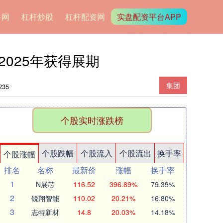
多网
杠杆炒股
杠杆配资网
实盘配资平台APP
2025年获得展期
集团
35
个股实时涨跌榜
个股跌幅
个股流入
个股流出
换手率
个股涨幅
排名
名称
最新价
涨幅
换手率
1
N展芯
116.52
396.89%
79.39%
2
锐翔智能
110.02
20.21%
16.80%
3
志特新材
14.8
20.03%
14.18%