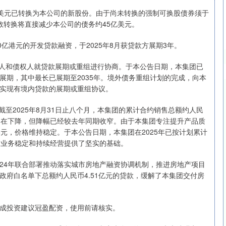
32亿美元已转换为本公司的新股份。由于尚未转换的强制可换股债券须于
数转换将直接减少本公司的债务约45亿美元。
100亿港元的开发贷款融资，于2025年8月获贷款方展期3年。
款人和债权人就贷款展期或重组进行协商。于本公告日期，本集团已
得展期，其中最长已展期至2035年。境外债务重组计划的完成，向本
实现有境内贷款的展期或重组协议。
至2025年8月31日止八个月，本集团的累计合约销售总额约人民
额仍在下降，但降幅已经较去年同期收窄。由于本集团专注提升产品质
6元，价格维持稳定。于本公告日期，本集团在2025年已按计划累计
集团业务稳定和持续经营提供了坚实的基础。
024年联合部署推动落实城市房地产融资协调机制，推进房地产项目
府白名单下总额约人民币4.51亿元的贷款，缓解了本集团交付房
成投资建议冠盈配资，使用前请核实。