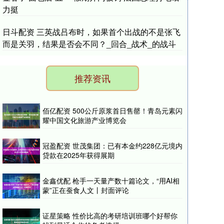
力挺
日斗配资 三英战吕布时，如果首个出战的不是张飞
而是关羽，结果是否会不同？_回合_战术_的战斗
推荐资讯
佰亿配资 500公斤原浆首日售罄！青岛元素闪
耀中国文化旅游产业博览会
冠盈配资 世茂集团：已有本金约228亿元境内
贷款在2025年获得展期
金鑫优配 枪手一天量产数十篇论文，“用AI相
蒙”正在蚕食人文丨封面评论
证星策略 性价比高的考研培训班哪个好帮你