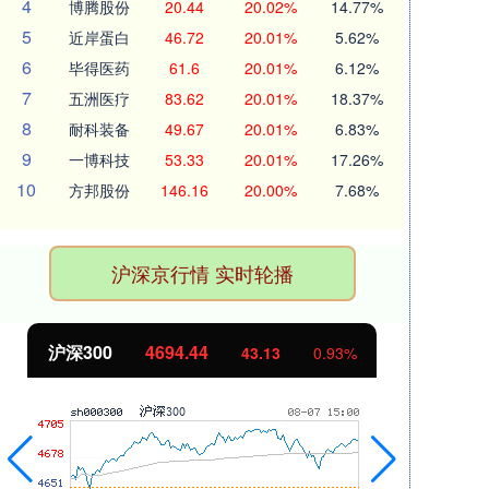
4
博腾股份
20.44
20.02%
14.77%
5
近岸蛋白
46.72
20.01%
5.62%
6
毕得医药
61.6
20.01%
6.12%
7
五洲医疗
83.62
20.01%
18.37%
8
耐科装备
49.67
20.01%
6.83%
9
一博科技
53.33
20.01%
17.26%
10
方邦股份
146.16
20.00%
7.68%
沪深京行情 实时轮播
沪深300
4694.44
北
43.13
0.93%