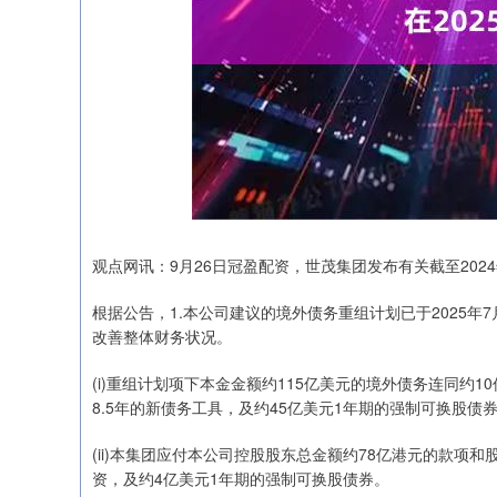
观点网讯：9月26日冠盈配资，世茂集团发布有关截至202
根据公告，1.本公司建议的境外债务重组计划已于2025年
改善整体财务状况。
上证指数
3940.04
.40
2.13%
39.68
1.
(i)重组计划项下本金金额约115亿美元的境外债务连同约
8.5年的新债务工具，及约45亿美元1年期的强制可换股债
(ii)本集团应付本公司控股股东总金额约78亿港元的款项
资，及约4亿美元1年期的强制可换股债券。