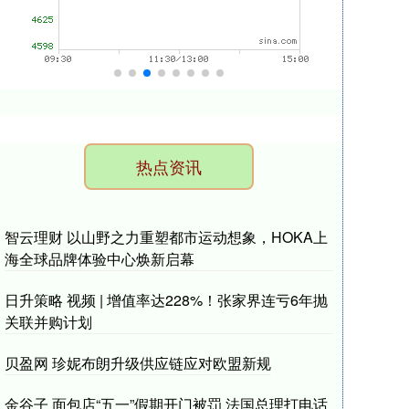
热点资讯
智云理财 以山野之力重塑都市运动想象，HOKA上
海全球品牌体验中心焕新启幕
日升策略 视频 | 增值率达228%！张家界连亏6年抛
关联并购计划
贝盈网 珍妮布朗升级供应链应对欧盟新规
金谷子 面包店“五一”假期开门被罚 法国总理打电话