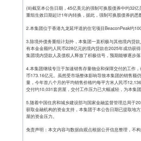
(iii)截至本公告日期，45亿美元的强制可换股债券中约
重组生效日期起计1年内转换，据此，强制可换股债券的悉
2.本集团位于香港九龙延坪道的住宅项目BeaconPeak约
3.除境外债务重组计划外，本集团一直积极与其他境内贷
有本金金额约人民币228亿元的境内贷款在2025年成功获
集团境内贷款人及债权人释放了积极信号，预期能够逐步落
4.本集团继续专注于加速销售存量物业和保障交付的工作，截
币173.16亿元。虽然受市场整体影响导致本集团的销售
量，今年首八个月的平均销售价格约每平方米人民币12,13
交付约10,031套房屋，交付工作压力已大幅减轻，为本
5.随着中国住房和城乡建设部与国家金融监督管理总局于2
获取金融机构的资金支持，本集团于本公告日期已提取地方政
屋的资金压力。
免责声明：本文内容与数据由观点根据公开信息整理，不构