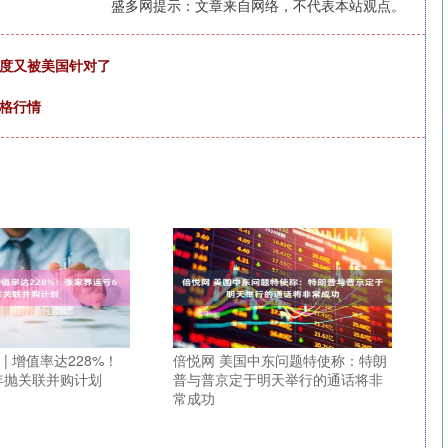
盛多网提示：文章来自网络，不代表本站观点。
印度又被美国针对了
价格行情
| 增值率达228%！
倍悦网 美国中东问题特使称：特朗
年抛关联并购计划
普与普京定于明天举行的通话将非
常成功