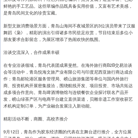
鲜艳的手工艺品。这些草编作品既具备实用价值，又富有艺术美感，
是青岛民间文化的珍贵宝藏。
新型文旅消费场景方面，青岛山海间不夜城景区的3位演员带来了汉服
舞蹈《枭》，精彩的演出引得诸多市民驻足欣赏，节目结束后多位小
朋友要求合影留念，为展区增添了热闹欢快的氛围。
洽谈交流深入，合作成果丰硕
在专业洽谈领域，青岛代表团成果斐然。在海外旅行商B2B交易洽谈
会等活动中，青岛悦海文旅产业有限公司与印度尼西亚旅行商达成合
作；青岛邮轮港区服务管理局、崂山旅游集团等单位与国内外旅行
商、投资机构开展密集接洽，围绕航线开发、项目投资、市场共拓达
成多项合作意向。青岛啤酒博物馆与连锁餐饮企业探讨联名产品开
发，崂山绿茶产区与电商平台建立直供渠道，贝雕非遗工作室收获艺
术机构定制订单，为产业融合发展注入新动能。
精彩活动不断，商圈、高校齐推介
9月12日，青岛作为胶东经济圈的代表在主舞台进行推介，全方位展