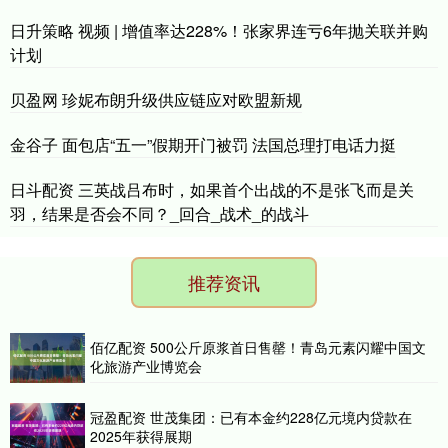
日升策略 视频 | 增值率达228%！张家界连亏6年抛关联并购
计划
贝盈网 珍妮布朗升级供应链应对欧盟新规
金谷子 面包店“五一”假期开门被罚 法国总理打电话力挺
日斗配资 三英战吕布时，如果首个出战的不是张飞而是关
羽，结果是否会不同？_回合_战术_的战斗
推荐资讯
佰亿配资 500公斤原浆首日售罄！青岛元素闪耀中国文
化旅游产业博览会
冠盈配资 世茂集团：已有本金约228亿元境内贷款在
2025年获得展期