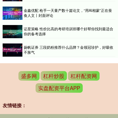
金鑫优配 枪手一天量产数十篇论文，“用AI相蒙”正在蚕
食人文丨封面评论
证星策略 性价比高的考研培训班哪个好帮你找到最适合
你的备考选择
扬帆证券 三段奶粉推荐什么品牌？金领冠珍护，好吸收
不胀气
盛多网
杠杆炒股
杠杆配资网
实盘配资平台APP
友情链接：