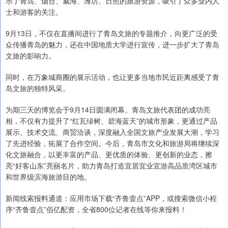
示了青岛、烟台、威海、潍坊、日照的旅游资源，吸引了众多业内人
士和游客的关注。
9月13日，不仅在直播间进行了青岛文旅的专题推介，向更广泛的受
众传播青岛的魅力，还在中国地质大学进行宣传，进一步扩大了青岛
文旅的影响力。
同时，在万象城商圈的展示活动，也让更多当地市民近距离感受了青
岛文旅的独特风采。
为期三天的博览会于9月14日圆满闭幕。青岛文旅代表团的成功亮
相，不仅有力提升了“红瓦绿树、碧海蓝天”的城市形象，更通过产品
展示、技术交流、商贸洽谈，深度融入全国文旅产业发展大潮，学习
了先进经验，拓展了合作空间。今后，青岛市文化和旅游局将继续深
化文旅融合，以更丰富的产品、更优质的体验、更创新的业态，擦
亮“好客山东”亮丽名片，助力青岛打造宜居宜业宜游高品质湾区城市
和世界级滨海旅游目的地。
新闻线索报料通道：应用市场下载“齐鲁壹点”APP，或搜索微信小程
序“齐鲁壹点”佰亿配资，全省800位记者在线等你来报料！