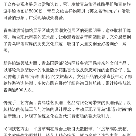
了众多参观者驻足欣赏和选购，累计发放青岛旅游线路手册和青岛旅
游手绘地图超5000份，青岛文旅吉祥物海贝（英文名“happy”）活泼
可爱的形象，广受现场观众喜爱。
青岛啤酒博物馆展示区成为国潮文创展区的亮眼明星，这些取材于啤
酒、融合现代审美的艺术品，让参观者置身于啤酒世界，充分感受到
了青岛啤酒深厚的历史文化底蕴，吸引了大量文创爱好者询价、购
买。
新兴旅游领域方面，青岛国际邮轮港区服务管理局带来的文创产品，
以邮轮为原型设计的限量版冰箱贴盲盒以及憨态可掬的企鹅公仔，生
动传递了青岛“海洋+邮轮”的文旅基因。文创产品的火爆直接带动了邮
轮旅游咨询热潮，多位市民在展位详细咨询日韩航线，累计接待航线
咨询逾500人次。
传统手工艺方面，青岛臻艺贝雕工艺品有限公司带来的贝雕作品，以
其精湛的传统工艺与时尚的设计理念，生动展现了青岛“非遗+时尚”的
创新活力，体现了传统文化在当代消费市场的强大吸引力。
民间技艺方面，平度草编在展会上吸引无数眼球。平度草编以麦秸、
玉米皮等作为原材料，经艺人精心编织，摇身变成了造型丰富、色彩