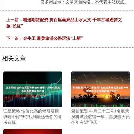
盛多网提示：文章来自网络，不代表本站观点。
上一篇：
精选期货配资 赏百里画廊品山水人文 千年古城逐梦文
旅“长红”
下一篇：
金牛王 最美旅游公路玩法“上新”
相关文章
证星策略 性价比高的考研培训
聚创配资 神舟二十三号1名航天
班哪个好帮你找到最适合你的备
员将试验驻留一年，港澳航天员
考选择
今年有望“飞天”