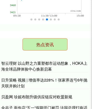
热点资讯
智云理财 以山野之力重塑都市运动想象，HOKA上
海全球品牌体验中心焕新启幕
日升策略 视频 | 增值率达228%！张家界连亏6年抛
关联并购计划
贝盈网 珍妮布朗升级供应链应对欧盟新规
金谷子 面包店“五一”假期开门被罚 法国总理打电话