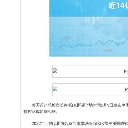
沪深300
4694.44
0.89
1.42%
43.13
0.9
美国得州总检察长肯·帕克斯顿当地时间5月9日发布声明称
指控达成原则和解。
2022年，帕克斯顿起诉谷歌非法追踪和收集有关地理