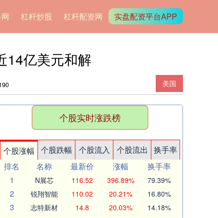
多网
杠杆炒股
杠杆配资网
实盘配资平台APP
近14亿美元和解
美国
90
个股实时涨跌榜
个股跌幅
个股流入
个股流出
换手率
个股涨幅
排名
名称
最新价
涨幅
换手率
1
N展芯
116.52
396.89%
79.39%
2
锐翔智能
110.02
20.21%
16.80%
3
志特新材
14.8
20.03%
14.18%