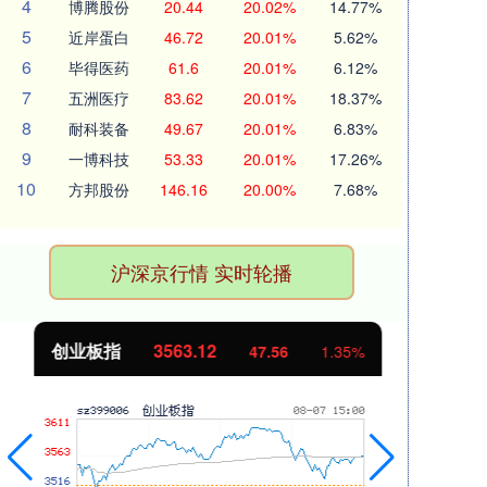
4
博腾股份
20.44
20.02%
14.77%
5
近岸蛋白
46.72
20.01%
5.62%
6
毕得医药
61.6
20.01%
6.12%
7
五洲医疗
83.62
20.01%
18.37%
8
耐科装备
49.67
20.01%
6.83%
9
一博科技
53.33
20.01%
17.26%
10
方邦股份
146.16
20.00%
7.68%
沪深京行情 实时轮播
创业板指
3563.12
基
47.56
1.35%