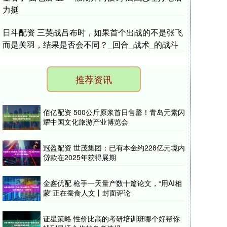
力挺
日斗配资 三英战吕布时，如果首个出战的不是张飞
而是关羽，结果是否会不同？_回合_战术_的战斗
推荐资讯
佰亿配资 500公斤原浆首日售罄！青岛元素闪
耀中国文化旅游产业博览会
冠盈配资 世茂集团：已有本金约228亿元境内
贷款在2025年获得展期
金鑫优配 枪手一天量产数十篇论文，“用AI相
蒙”正在蚕食人文丨封面评论
证星策略 性价比高的考研培训班哪个好帮你