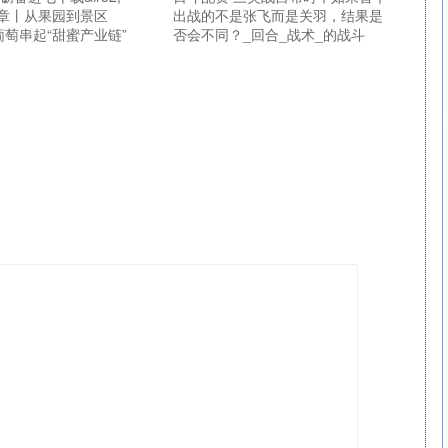
章丨从果园到景区
出战的不是张飞而是关羽，结果是
番葡萄串起“甜蜜产业链”
否会不同？_回合_战术_的战斗