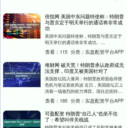
个....
倍悦网 美国中东问题特使称：特朗普
与普京定于明天举行的通话将非常成
功
美国中东问题特使称，特朗普与普京定于
明天举行的通话将非常成功。....
查看：
115
分类：
实盘配资平台APP
堆财网 破天荒！特朗普承认政府或无
法支撑，印度又被美国针对了
美国政坛陷入僵局：特朗普政府面临停摆
危机与签证新政风波 近日，美国政坛正上
演着一场激烈的权力博弈。现任总统特朗
普在接受采访时罕见承认，由于预算分
查看：
185
分类：
实盘配资平台APP
歧，联邦政府可能....
可盈配资 特朗普“自己人”也坐不住
了：希望叫停关税战
特朗普发起的关税战已成了共和党越来越