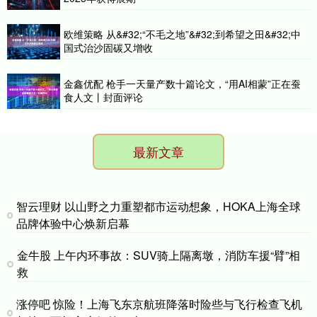
欧维策略 从&#32;“不毛之地”&#32;到希望之田&#32;中
国式治沙固碳又增收
金鑫优配 枪手一天量产数十篇论文，“用AI相蒙”正在蚕
食人文丨封面评论
最新文章
智云理财 以山野之力重塑都市运动想象，HOKA上海全球
品牌体验中心焕新启幕
金牛股 上午内环事故：SUV骑上隔离墩，消防车援“臂”相
救
涨停吧 惊险！上海飞东京航班降落时险些与飞行检查飞机