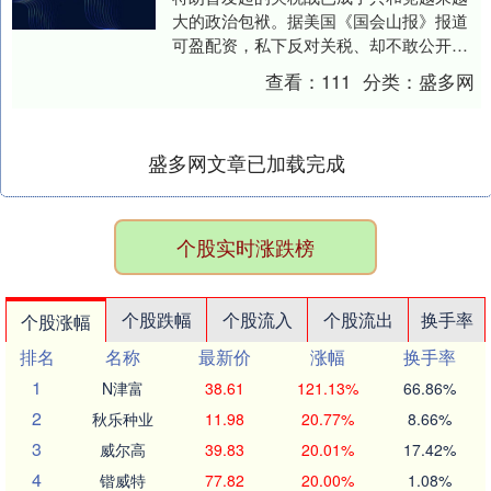
大的政治包袱。据美国《国会山报》报道
可盈配资，私下反对关税、却不敢公开批
评总统的共和党议员暗中希望美国最高法
查看：
111
分类：
盛多网
院出手，叫停关税....
盛多网文章已加载完成
个股实时涨跌榜
个股跌幅
个股流入
个股流出
换手率
个股涨幅
排名
名称
最新价
涨幅
换手率
1
N津富
38.61
121.13%
66.86%
2
秋乐种业
11.98
20.77%
8.66%
3
威尔高
39.83
20.01%
17.42%
4
锴威特
77.82
20.00%
1.08%