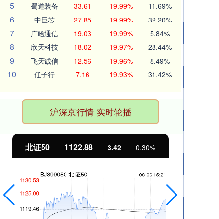
5
蜀道装备
33.61
19.99%
11.69%
6
中巨芯
27.85
19.99%
32.20%
7
广哈通信
19.03
19.99%
5.84%
8
欣天科技
18.02
19.97%
28.44%
9
飞天诚信
12.56
19.96%
8.49%
10
任子行
7.16
19.93%
31.42%
沪深京行情 实时轮播
北证50
1122.88
创业
3.42
0.30%