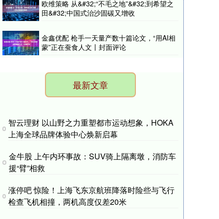
欧维策略 从&#32;“不毛之地”&#32;到希望之
田&#32;中国式治沙固碳又增收
金鑫优配 枪手一天量产数十篇论文，“用AI相
蒙”正在蚕食人文丨封面评论
最新文章
智云理财 以山野之力重塑都市运动想象，HOKA
上海全球品牌体验中心焕新启幕
金牛股 上午内环事故：SUV骑上隔离墩，消防车
援“臂”相救
涨停吧 惊险！上海飞东京航班降落时险些与飞行
检查飞机相撞，两机高度仅差20米