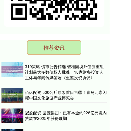
推荐资讯
319策略 债市公告精选 碧桂园境外债务重组
计划获大多数债权人批准；18家财务投资人
主体与华闻传媒签署《重整投资协议》
佰亿配资 500公斤原浆首日售罄！青岛元素闪
耀中国文化旅游产业博览会
冠盈配资 世茂集团：已有本金约228亿元境内
贷款在2025年获得展期