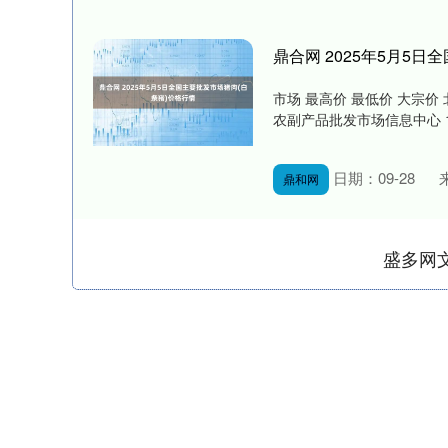
鼎合网 2025年5月5
市场 最高价 最低价 大宗价 北
农副产品批发市场信息中心 18.50 
日期：09-28
鼎和网
盛多网
深证成指
14110.12
.92
0.57%
-34.08
-0