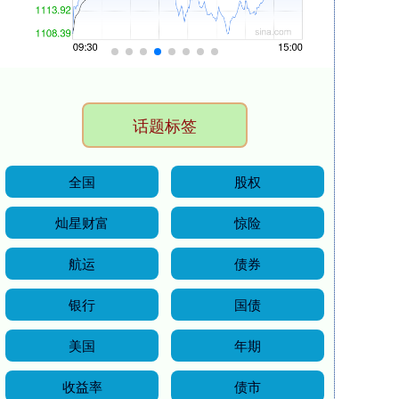
话题标签
全国
股权
灿星财富
惊险
航运
债券
银行
国债
美国
年期
收益率
债市