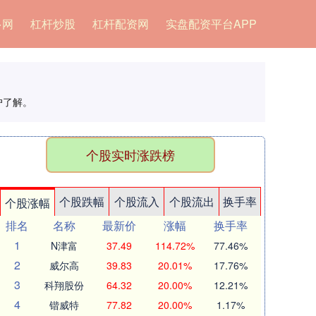
多网
杠杆炒股
杠杆配资网
实盘配资平台APP
户了解。
个股实时涨跌榜
个股跌幅
个股流入
个股流出
换手率
个股涨幅
排名
名称
最新价
涨幅
换手率
1
N津富
37.49
114.72%
77.46%
2
威尔高
39.83
20.01%
17.76%
3
科翔股份
64.32
20.00%
12.21%
4
锴威特
77.82
20.00%
1.17%