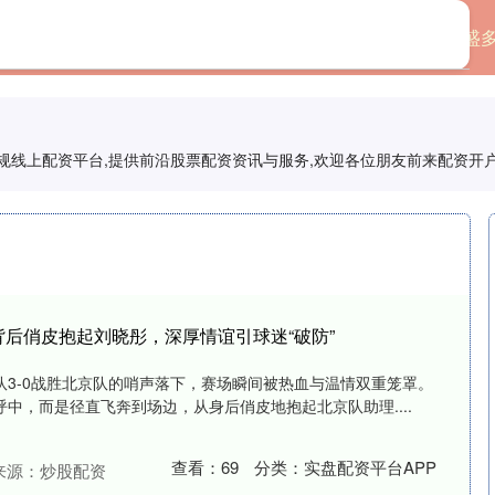
首页
盛
内正规线上配资平台,提供前沿股票配资资讯与服务,欢迎各位朋友前来配资开
背后俏皮抱起刘晓彤，深厚情谊引球迷“破防”
队3-0战胜北京队的哨声落下，赛场瞬间被热血与温情双重笼罩。
中，而是径直飞奔到场边，从身后俏皮地抱起北京队助理....
查看：
69
分类：
实盘配资平台APP
来源：炒股配资