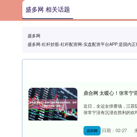
盛多网 相关话题
盛多网
盛多网-杠杆炒股-杠杆配资网-实盘配资平台APP:是国
鼎合网 太暖心！张常宁
近日，全运女排赛场，江苏
张常宁没有沉浸在胜利的欢呼
日期：02-27
鼎和网