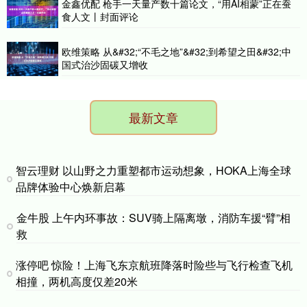
金鑫优配 枪手一天量产数十篇论文，“用AI相蒙”正在蚕
食人文丨封面评论
欧维策略 从&#32;“不毛之地”&#32;到希望之田&#32;中
国式治沙固碳又增收
最新文章
智云理财 以山野之力重塑都市运动想象，HOKA上海全球
品牌体验中心焕新启幕
金牛股 上午内环事故：SUV骑上隔离墩，消防车援“臂”相
救
涨停吧 惊险！上海飞东京航班降落时险些与飞行检查飞机
相撞，两机高度仅差20米