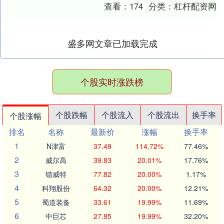
中向国民喊话。 继新加坡国务资政李显龙
查看：
174
分类：
杠杆配资网
近日谈及对....
盛多网文章已加载完成
个股实时涨跌榜
个股跌幅
个股流入
个股流出
换手率
个股涨幅
排名
名称
最新价
涨幅
换手率
1
N津富
37.49
114.72%
77.46%
2
威尔高
39.83
20.01%
17.76%
3
锴威特
77.82
20.00%
1.17%
4
科翔股份
64.32
20.00%
12.21%
5
蜀道装备
33.61
19.99%
11.69%
6
中巨芯
27.85
19.99%
32.20%