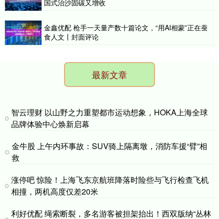
国式治沙固碳又增收
金鑫优配 枪手一天量产数十篇论文，“用AI相蒙”正在蚕
食人文丨封面评论
最新文章
智云理财 以山野之力重塑都市运动想象，HOKA上海全球
品牌体验中心焕新启幕
金牛股 上午内环事故：SUV骑上隔离墩，消防车援“臂”相
救
涨停吧 惊险！上海飞东京航班降落时险些与飞行检查飞机
相撞，两机高度仅差20米
利好优配 绳索断裂，多名游客被担架抬出！西双版纳“丛林